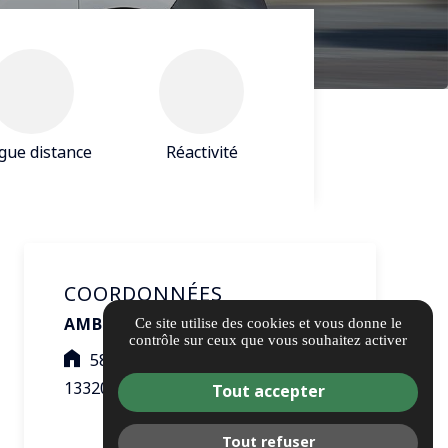
gue distance
Réactivité
COORDONNÉES
AMBULANCES AIXOISES
Ce site utilise des cookies et vous donne le
contrôle sur ceux que vous souhaitez activer
58 Route de Cabries
13320 BOUC-BEL-AIR
Tout accepter
Tout refuser